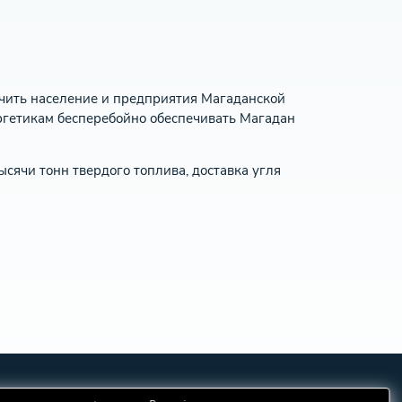
печить население и предприятия Магаданской
ергетикам бесперебойно обеспечивать Магадан
сячи тонн твердого топлива, доставка угля
Клиентам
Акционерам
Карьера