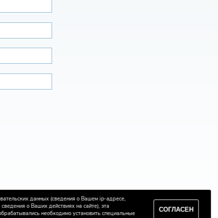
овательских данных (сведения о Вашем ip-адресе,
сведения о Ваших действиях на сайте), эта
СОГЛАСЕН
 обрабатывались необходимо установить специальные