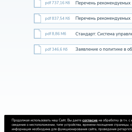
Перечень рекомендуемых 
pdf 737,16 Кб
Перечень рекомендуемых 
pdf 837,54 Кб
Стандарт: Система управл
pdf 8,86 Мб
Заявление о политике в о
pdf 346,6 Кб
согласие
Продолжая использовать наш Сайт, Вы даете
на обработку (в т.ч.
сведения о местоположении, типе устройства, времени посещения страницы, с
информация необходима для функционирования сайта, проведения ретаргетин