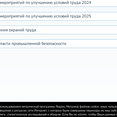
мероприятий по улучшению условий труда 2024
мероприятий по улучшению условий труда 2025
ения охраной труда
бласти промышленной безопасности
 с использованием метрической программы Яндекс.Метрика) файлов cookie, иных польз
ведения о ресурсах сети Интернет, с которых были совершены переходы на наш сайт, 
га, статистических исследований и обзоров. Если Вы не хотите, чтобы Ваши данные